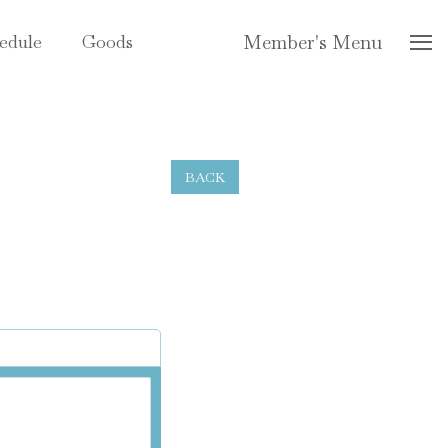
edule
Goods
Member's Menu
BACK
録