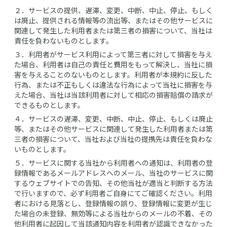
２．
サービスの提供、遅滞、変更、中断、中止、停止、もしく
は廃止、提供される情報等の流出等、またはその他サービスに
関連して発生した利用者または第三者の損害について、当社は
責任を負わないものとします。
３．
利用者がサービス利用によって第三者に対して損害を与え
た場合、利用者は自己の責任と費用をもって解決し、当社に損
害を与えることのないものとします。利用者が本規約に反した
行為、または不正もしくは違法な行為によって当社に損害を与
えた場合、当社は当該利用者に対して相応の損害賠償の請求が
できるものとします。
４．
サービスの遅滞、変更、中断、中止、停止、もしくは廃止
等、またはその他サービスに関連して発生した利用者または第
三者の損害について、当社および当社の提携先は責任を負わな
いものとします。
５．
サービスに関する当社から利用者への通知は、利用者の登
録情報であるメールアドレスへのメール、当社のサービスに関
するウェブサイトでの告知、その他当社が適当と判断する方法
で行いますので、必ず利用者ご自身にてご確認ください。利用
者における見落とし、登録情報の誤り、登録情報に変更が生じ
た場合の未登録、無効等による当社からのメールの不着、その
他利用者に起因して当該通知内容を利用者が認識できなかった