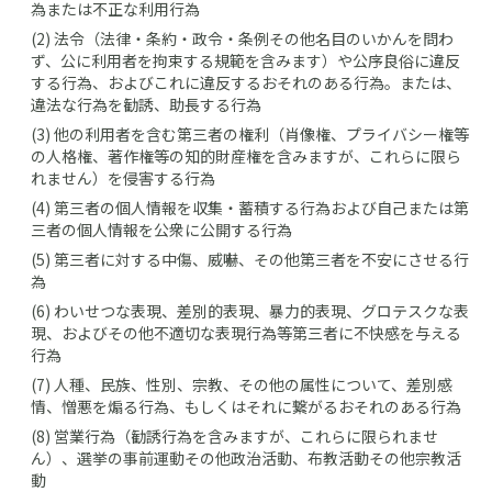
為または不正な利用行為
(2) 法令（法律・条約・政令・条例その他名目のいかんを問わ
ず、公に利用者を拘束する規範を含みます）や公序良俗に違反
する行為、およびこれに違反するおそれのある行為。または、
違法な行為を勧誘、助長する行為
(3) 他の利用者を含む第三者の権利（肖像権、プライバシー権等
の人格権、著作権等の知的財産権を含みますが、これらに限ら
れません）を侵害する行為
(4) 第三者の個人情報を収集・蓄積する行為および自己または第
三者の個人情報を公衆に公開する行為
(5) 第三者に対する中傷、威嚇、その他第三者を不安にさせる行
為
(6) わいせつな表現、差別的表現、暴力的表現、グロテスクな表
現、およびその他不適切な表現行為等第三者に不快感を与える
行為
(7) 人種、民族、性別、宗教、その他の属性について、差別感
情、憎悪を煽る行為、もしくはそれに繋がるおそれのある行為
(8) 営業行為（勧誘行為を含みますが、これらに限られませ
ん）、選挙の事前運動その他政治活動、布教活動その他宗教活
動