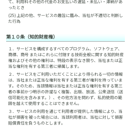
て、利用料その他の代金のお支払いの遅延・未払い・滞納があ
ったとき
(25) 上記の他、サービスの趣旨に鑑み、当社が不適切と判断し
た行為
第１０条（知的財産権）
１．
サービスを構成するすべてのプログラム、ソフトウェア、
商標、商号 またはこれらに付随する技術全般に関する知的財産
権およびその他の権利は、特段の表示なき限り、当社または正
当な権利を有する第三者に帰属します。
２．
サービスをご利用いただくことにより得られる一切の情報
は、当社または正当な権利を有する第三者が権利を持っていま
す。そのため、当該情報は当社または正当な権利を有する第三
者の事前かつ明示の許諾なく複製、出版、放送、公衆送信（送
信可能化を含みます。）、その他方法を問わず、私的使用の範
囲を越えて使用することはできません。
３．
サービスの利用を通じて利用者が提供した情報により、当
社が損害を被った場合には、当該利用者は、当社に対して損害
賠償責任を負うものとします。