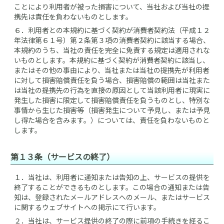
ことにより利用者が被った損害について、当社および当社の提
携先は責任を負わないものとします。
６．
利用者との本規約に基づく契約が消費者契約法（平成１２
年法律第６１号）第２条第３項の消費者契約に該当する場合、
本規約のうち、当社の責任を完全に免責する規定は適用されな
いものとします。本規約に基づく契約が消費者契約に該当し、
またはその他の事由により、当社または当社の提携先が利用者
に対して損害賠償責任を負う場合、損害賠償の範囲は当社また
は当社の提携先の行為を直接の原因として当該利用者に現実に
発生した損害に限定して損害賠償責任を負うものとし、特別な
事情から生じた損害等（損害発生について予見し、または予見
し得た場合を含みます。）については、責任を負わないものと
します。
第１３条（サービスの終了）
１．
当社は、利用者に通知または告知の上、サービスの提供を
終了することができるものとします。この場合の通知または告
知は、登録されたメールアドレスへのメール、またはサービス
に関するウェブサイトへの掲示にて行います。
２．
当社は、サービス提供の終了の際に前項の手続きを経るこ