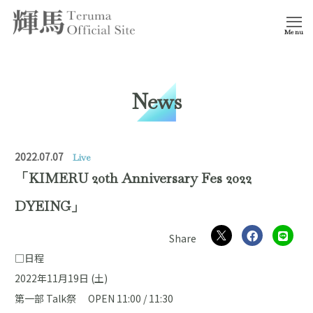
Menu
News
2022.07.07
Live
「KIMERU 20th Anniversary Fes 2022
DYEING」
□日程
2022年11月19日 (土)
第一部 Talk祭 OPEN 11:00 / 11:30