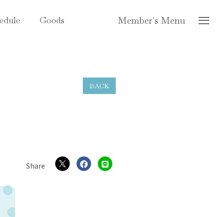
edule
Goods
Member's Menu
BACK