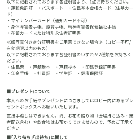
以下に記載されております各証明書より、1点お持ちください。
・運転免許証 ・パスポート ・住民基本台帳カード（住基カー
ド）
・マイナンバーカード（通知カード不可）
・身体障害者手帳、療育手帳、精神障害者保健福祉手帳
・在留カードまたは特別永住者証明書
≪顔写真付き身分証明書をご用意できない場合≫（コピー不可/
有効期限以内のもの）
以下に記載されております各証明書のいずれか2種類をお持ちく
ださい。
・住民票 ・戸籍謄本 ・戸籍抄本 ・印鑑登録証明書
・年金手帳 ・社員証 ・学生証 ・健康保険証
■プレゼントについて
本人へのお手紙やプレゼントにつきましてはロビー内にあるプレ
ゼントボックスへお願いいたします。
直接手渡しはできません。尚、お花の贈り物（会場持ち込み・業
者配送含む）や飲食物はお預かりできませんので、予めご了承く
ださい。
■｢入り待ち｣｢出待ち｣に関して