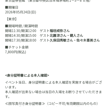
東京証券会館 （東京都中央区日本橋茅場町1－5－8 ８階）
■開催日
2026年05月24日(日)
【東京】
■開場時間 / 開演時間
開場11:30/開演12:00 ゲスト
稲垣成弥さん
開場14:30/開演15:00 ゲスト
北園涼さん・健人さん
開場17:30/開演18:00 ゲスト
久保田秀敏さん・佐々木喜英さん
■チケット金額
7,800円(税込)
<身分証明書による本人確認>
イベント当日、身分証明書による本人確認を実施する場合がござ
います。
本人確認が出来ない場合は当日の入場をお断りさせていただきま
す。
≪顔写真付き身分証明書≫（コピー不可/有効期限以内のもの）