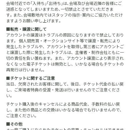
会場付近での｢入待ち｣｢出待ち｣は､会場及び会場近隣の皆様にご
迷惑となってしまいますため､一切禁止とさせていただきま
す｡ また､会場敷地内ではスタッフの指示･案内にご協力いただけ
ますようお願い申し上げます｡
■転売・譲渡に関して
アカウントの譲渡はトラブルの原因になりますので禁止しており
ます。 個人間売買・オークションサイト等で譲渡・転売により
発生したトラブルや、アカウントを取得し第三者にアカウントご
と譲渡した際に発生したトラブルは、主催者・制作会社ともに一
切の責任を負い兼ねます。また、アカウント譲渡により表示され
なくなった電子チケットは無効とし、いかなる場合もチケットの
再発行は行いません。
■
チケットに関するご注意
当日、欠席されたお客様に関して、後日、チケット代金の払い戻
し、ご来場者特典の受渡・発送は行いませんのでご注意くださ
い。
チケット購入後のキャンセルによる商品代金、手数料の払い戻
し、また他の商品との交換はいかなる場合でも行いませんので、
ご注意ください。
■その他
＊一度ご購入になられたチケットの変更・キャンセルはできませ